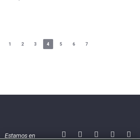
Leer más...
1
2
3
4
5
6
7
Estamos en